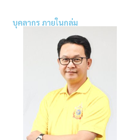
บุคลากร ภายในกลุ่ม